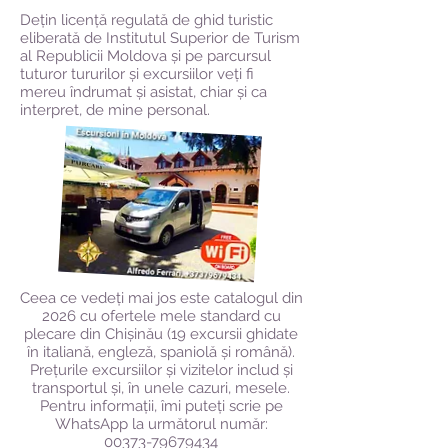
Dețin licență regulată de ghid turistic
eliberată de Institutul Superior de Turism
al Republicii Moldova și pe parcursul
tuturor tururilor și excursiilor veți fi
mereu îndrumat și asistat, chiar și ca
interpret, de mine personal.
Ceea ce vedeți mai jos este catalogul din
2026 cu ofertele mele standard cu
plecare din Chișinău (19 excursii ghidate
în italiană, engleză, spaniolă și română).
Prețurile excursiilor și vizitelor includ și
transportul și, în unele cazuri, mesele.
Pentru informații, îmi puteți scrie pe
WhatsApp la următorul număr:
00373-79679434