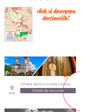
click si descopera
destinatiile!
1
Orheiul Vechi si crama Cricova
9
Detalii de excursie
ore