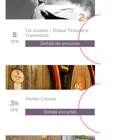
2
Tur sovietic - Orașul Tiraspol și
8
Transnistria
ore
Detalii de excursie
3
Pivnița Cricova
3½
ore
Detalii excursie