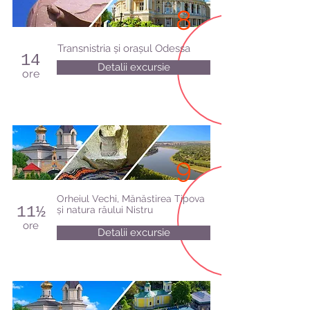
8
Transnistria și orașul Odessa
14
Detalii excursie
ore
9
Orheiul Vechi, Mănăstirea Tipova
11½
și natura râului Nistru
ore
Detalii excursie