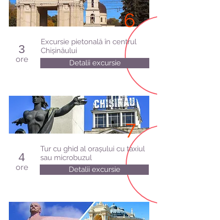
6
Excursie pietonală în centrul
3
Chișinăului
ore
Detalii excursie
7
Tur cu ghid al orașului cu taxiul
4
sau microbuzul
ore
Detalii excursie