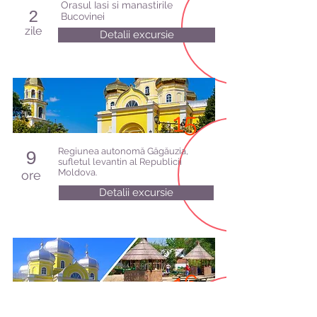
Orasul Iasi si manastirile
2
Bucovinei
zile
Detalii excursie
15
Regiunea autonomă Găgăuzia,
9
sufletul levantin al Republicii
Moldova.
ore
Detalii excursie
16
Găgăuzia și Vilkovo, Veneția Mării