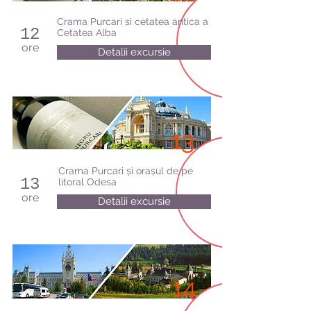
Crama Purcari si cetatea antica a
12
Cetatea Alba
ore
Detalii excursie
13
Crama Purcari și orașul de pe
13
litoral Odesa
ore
Detalii excursie
14