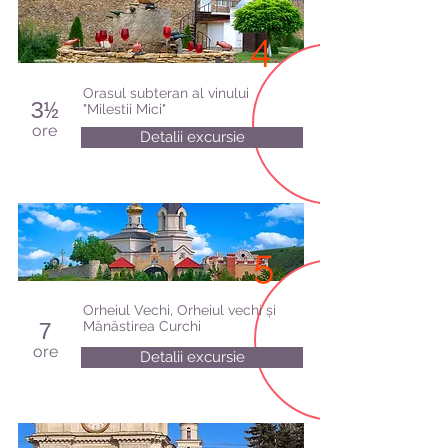
4
Orasul subteran al vinului
3½
"Milestii Mici"
ore
Detalii excursie
5
Orheiul Vechi, Orheiul vechi și
Mănăstirea Curchi
7
ore
Detalii excursie