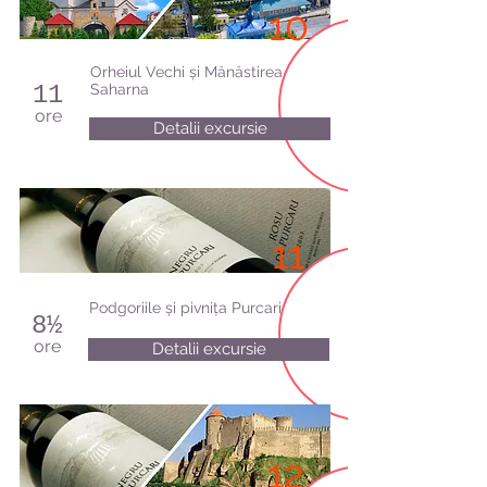
10
Orheiul Vechi și Mănăstirea
11
Saharna
ore
Detalii excursie
11
Podgoriile și pivnița Purcari
8½
ore
Detalii excursie
12