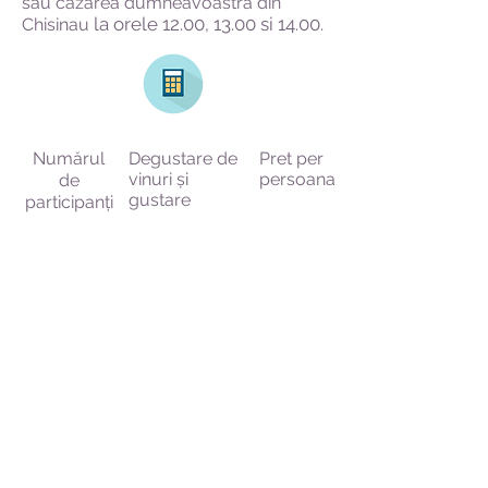
sau cazarea dumneavoastra din
la orele 12.00, 13.00 si 14.00.
Chisinau
Numărul
Degustare de
Pret per
vinuri și
persoana
de
gustare
participanți
singur
inclus
130,00 €
2 persoane
inclus
100,00 €
3 persoane
inclus
90,00 €
4 oameni
inclus
85,00 €
5/6 persoane
inclus
80,00 €
Prețurile sunt valabile pentru
excursii în timpul zilei și numai în
timpul săptămânii.
Pentru programe de seară sau de