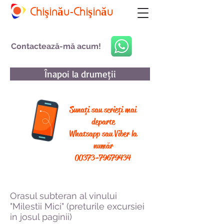
Chişinău-Chişinău
Contactează-mă acum!
Înapoi la drumeții
Sunați sau scrieți mai
departe
Whatsapp sau Viber la
număr
00373-79679434
Orasul subteran al vinului
"Milestii Mici" (preturile excursiei
in josul paginii)