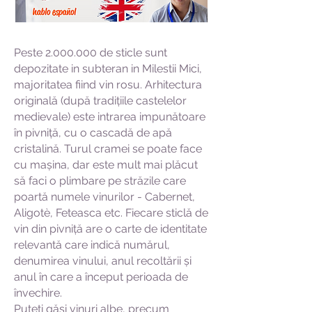
Peste
2.000.000
de sticle sunt
depozitate in subteran in Milestii Mici,
majoritatea fiind vin rosu. Arhitectura
originală (după tradițiile castelelor
medievale) este intrarea impunătoare
în pivniță, cu o cascadă de apă
cristalină. Turul cramei se poate face
cu mașina, dar este mult mai plăcut
să faci o plimbare pe străzile care
poartă numele vinurilor - Cabernet,
Aligotè, Feteasca etc. Fiecare sticlă de
vin din pivniță are o carte de identitate
relevantă care indică numărul,
denumirea vinului, anul recoltării și
anul în care a început perioada de
învechire.
Puteți găsi vinuri albe, precum