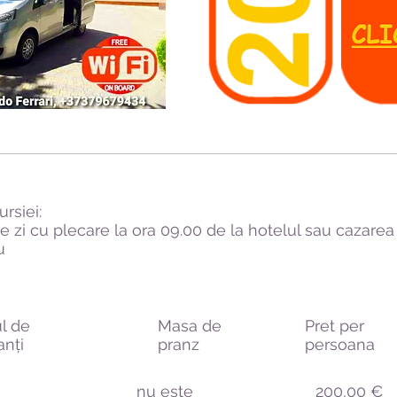
rsiei:
re zi cu plecare la ora 09.00
de la hotelul sau cazare
u
l de
Masa de
Pret per
anți
pranz
persoana
nu este
200,00 €