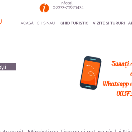
infotel
00373-79679434
u
ACASĂ
CHISINAU
GHID TURISTIC
VIZITE ȘI TURURI
A
Sunați 
ții
Whatsapp s
0037
utuceni)
, Mănăstirea Țipova și natura râului Nis