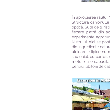
În apropierea râului 
Structura canionului 
optică. Sute de turis
fiecare piatră din 
experimente agroturi
Nistrului. Aici se 
din ingrediente natur
ulcioarele tipice num
sau oaie), cu cartofi,
motor cu o capacitate
pentru iubitorii de că