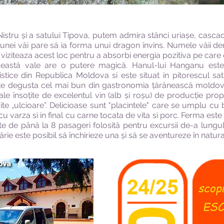
Nistru și a satului Tipova, putem admira stânci uriașe, cascade
unei văi pare să ia forma unui dragon învins. Numele văii der
ti viziteaza acest loc pentru a absorbi energia pozitiva pe car
această vale are o putere magică. Hanul-lui Hanganu este
stice din Republica Moldova si este situat in pitorescul s
poate degusta cel mai bun din gastronomia țărănească moldo
ale însoțite de excelentul vin (alb și roșu) de producție propr
ite „ulcioare”. Delicioase sunt "placintele" care se umplu c
 cu varza si in final cu carne tocata de vita si porc. Ferma es
 de până la 8 pasageri folosită pentru excursii de-a lungul 
lărie este posibil să închirieze una și să se aventureze în natur