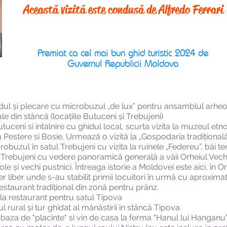
Această vizită este condusă de Alfredo Ferrari
Premiat ca cel mai bun ghid turistic 2024 de
Guvernul Republicii Moldova
hidul și plecare cu microbuzul „de lux” pentru ansamblul arhe
ale din stâncă (locațiile Butuceni și Trebujeni)
tuceni si intalnire cu ghidul local, scurta vizita la muzeul etnog
a Pestere si Bosie. Urmează o vizită la „Gospodaria tradițional
obuzul în satul Trebujeni cu vizita la ruinele „Federeu”, băi t
n Trebujeni cu vedere panoramică generală a văii Orheiul Vechi 
ole și vechi pustnici. Întreaga istorie a Moldovei este aici, în O
 liber unde s-au stabilit primii locuitori în urmă cu aproximat
restaurant tradițional din zonă pentru prânz.
la restaurant pentru satul Tipova
ul rural și tur ghidat al mănăstirii în stâncă Tipova
baza de "placinte" si vin de casa la ferma "Hanul lui Hanganu"