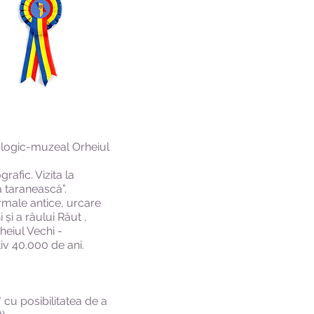
ologic-muzeal Orheiul
rafic. Vizita la
ă taranească”.
ermale antice, urcare
și a râului Răut ,
rheiul Vechi -
iv 40.000 de ani.
 cu posibilitatea de a