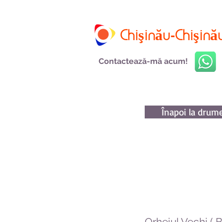
Chişinău-Chişină
Contactează-mă acum!
Înapoi la drume
Orheiul Vechi (
B