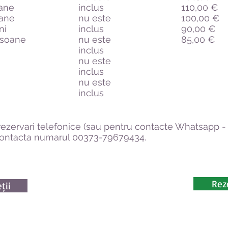
ane
inclus
110,00 €
oane
nu este
100,00 €
ni
inclus
90,00 €
rsoane
nu este
85,00 €
inclus
nu este
inclus
nu este
inclus
rezervari telefonice (sau pentru contacte Whatsapp - 
contacta numarul 00373-79679434.
Rez
ții