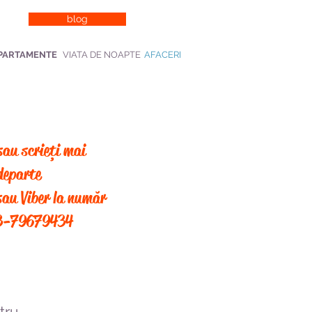
blog
PARTAMENTE
VIATA DE NOAPTE
AFACERI
sau scrieți mai
departe
au Viber la număr
3-79679434
tru