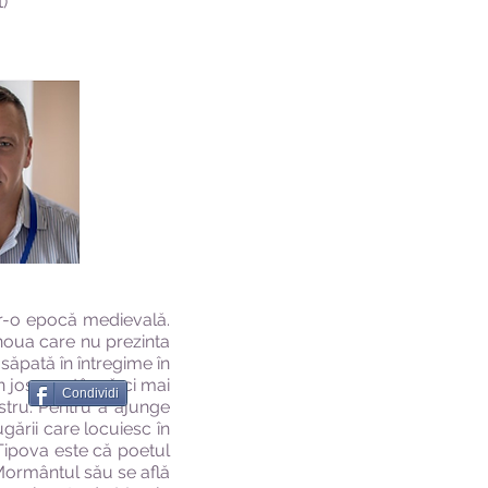
)
tr-o epocă medievală.
 noua care nu prezinta
săpată în întregime în
 jos pe stâncă ci mai
Condividi
stru. Pentru a ajunge
gării care locuiesc în
Tipova este că poetul
. Mormântul său se află