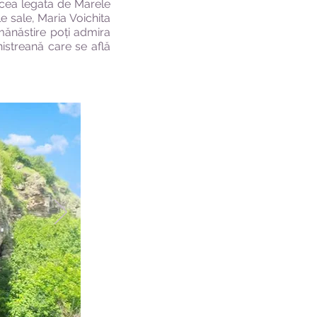
 cea legata de Marele
e sale, Maria Voichita
mănăstire poți admira
istreană care se află