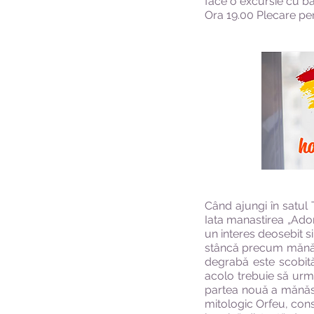
face o excursie cu ba
Ora 19.00 Plecare pen
Când ajungi în satul
Iata manastirea „Ador
un interes deosebit s
stâncă precum mănăst
degrabă este scobită
acolo trebuie să urme
partea nouă a mănăst
mitologic Orfeu, consi