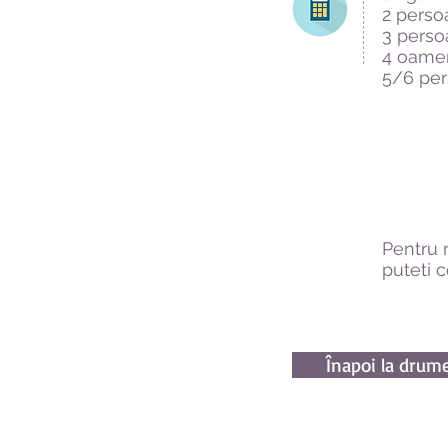
2 perso
3 pers
4 oame
5/6 pe
Pentru 
puteti 
Înapoi la drume