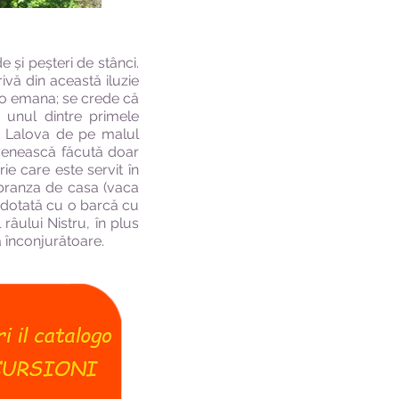
 și peșteri de stânci.
ivă din această iluzie
e o emana; se crede că
 unul dintre primele
at Lalova de pe malul
venească făcută doar
ie care este servit în
u branza de casa (vaca
te dotată cu o barcă cu
râului Nistru, în plus
a înconjurătoare.