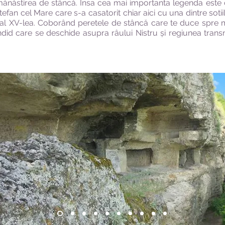
mănăstirea de stâncă. Insa cea mai importanta legenda este
efan cel Mare care s-a casatorit chiar aici cu una dintre sotiil
i al XV-lea. Coborând peretele de stâncă care te duce spre 
ndid care se deschide asupra râului Nistru și regiunea transn