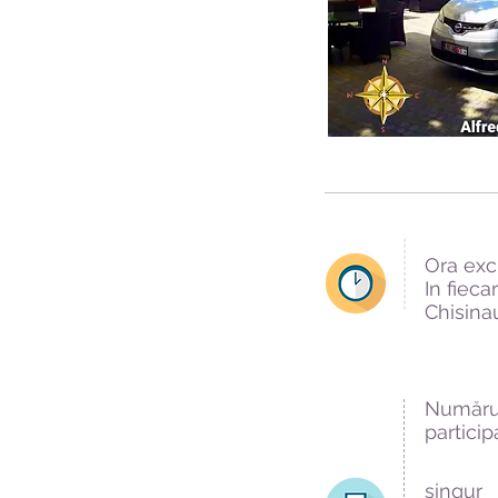
Ora excu
In fieca
Chisina
Număru
particip
singur