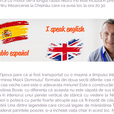
rca cu motor de-a lungul raului Nistru (nu este inclusa in pret
tru întoarcerea la Chișinău care va avea loc la ora 20.30
 Tipova pare că ai fost transportat cu o mașină a timpului în
mirea Maicii Domnului” formata din doua sectii diferite, cea
i cea veche care este o adevarata minune! Este o construcție 
irea Bosie, cu diferența că aceasta nu este săpată de sus în
 în interiorul unui perete vertical de stâncă cu vedere la Ni
zi o potecă cu pante foarte abrupte așa că fii însoțit de călu
irii. Una dintre legendele care circulă legate de mănăstirea 
derat părintele poeziei, și-a încheiat viața chiar în acest loc