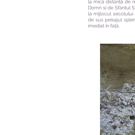
la mică distanță de 
Domn si de Sfantul St
la mijlocul secolulu
de sus peisajul sple
imediat în față.