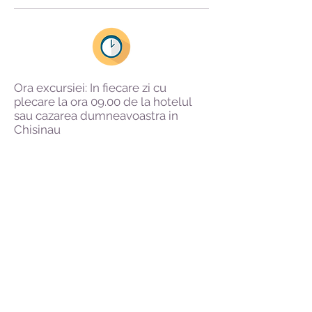
Ora excursiei: In fiecare zi cu
plecare la ora 09.00 de la hotelul
sau cazarea dumneavoastra in
Chisinau
Numărul de
Degustare de
Preț per
participanți
vinuri + Prânz
persoană
inclus
240,00 €
-- 1 --
inclus
150,00 €
de la 2 la 4
inclus
130,00 €
de la 5 la 6