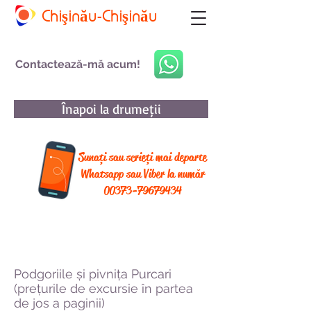
Chişinău-Chişinău
Contactează-mă acum!
Înapoi la drumeții
Sunați sau scrieți mai departe
Whatsapp sau Viber la număr
00373-79679434
Podgoriile și pivnița Purcari
(prețurile de excursie în partea
de jos a paginii)