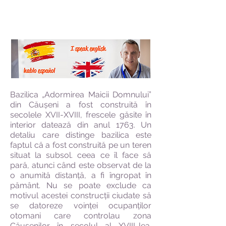
Bazilica „Adormirea Maicii Domnului”
din Căuşeni a fost construită în
secolele XVII-XVIII, frescele găsite în
interior datează din anul 1763. Un
detaliu care distinge bazilica este
faptul că a fost construită pe un teren
situat la subsol. ceea ce îl face să
pară, atunci când este observat de la
o anumită distanță, a fi îngropat în
pământ. Nu se poate exclude ca
motivul acestei construcții ciudate să
se datoreze voinței ocupanților
otomani care controlau zona
Căuşenilor în secolul al XVIII-lea.