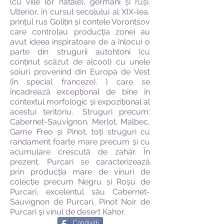
(cu viile lor natale), germani și ruși.
Ulterior, în cursul secolului al XIX-lea,
prințul rus Golițin și contele Vorontsov
care controlau producția zonei au
avut ideea inspiratoare de a înlocui o
parte din strugurii autohtoni (cu
conținut scăzut de alcool) cu unele
soiuri provenind din Europa de Vest
(în special franceze). ) care se
încadrează excepțional de bine în
contextul morfologic și expozițional al
acestui teritoriu.
Struguri precum:
Cabernet-Sauvignon, Merlot, Malbec,
Game Freo și Pinot, toți struguri cu
randament foarte mare precum și cu
acumulare crescută de zahăr. În
prezent, Purcari se caracterizează
prin producția mare de vinuri de
colecție precum Negru și Roșu de
Purcari, excelentul său Cabernet-
Sauvignon de Purcari, Pinot Noir de
Purcari și vinul de desert Kahor.
Condividi