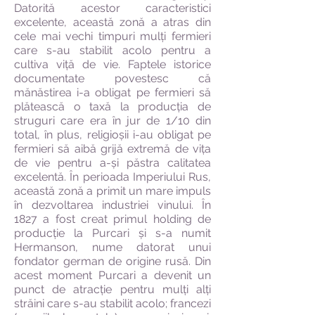
Datorită acestor caracteristici
excelente, această zonă a atras din
cele mai vechi timpuri mulți fermieri
care s-au stabilit acolo pentru a
cultiva viță de vie. Faptele istorice
documentate povestesc că
mănăstirea i-a obligat pe fermieri să
plătească o taxă la producția de
struguri care era în jur de 1/10 din
total, în plus, religioșii i-au obligat pe
fermieri să aibă grijă extremă de vița
de vie pentru a-și păstra calitatea
excelentă. În perioada Imperiului Rus,
această zonă a primit un mare impuls
în dezvoltarea industriei vinului. În
1827 a fost creat primul holding de
producție la Purcari și s-a numit
Hermanson, nume datorat unui
fondator german de origine rusă. Din
acest moment Purcari a devenit un
punct de atracție pentru mulți alți
străini care s-au stabilit acolo; francezi