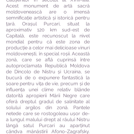
Acest monument de artă sacră
moldovenească are o imensă
semnificație artistică și istorică pentru
țară. Orașul Purcari, situat la
aproximativ 120 km sud-est de
Capitală, este recunoscut la nivel
mondial pentru că este zona de
producție a celor mai delicioase vinuri
moldovenești, în special roșii. Această
zonă, care se află cuprinsă între
autoproclamata Republică Moldova
de Dincolo de Nistru și Ucraina, se
bucură de o expunere fantastică la
soare pentru vița de vie, precum și de
influența unei clime relativ blânde
datorită apropierii Mării Negre care
oferă dreptul gradul de salinitate al
solului argilos din zonă. Pantele
netede care se rostogoleau ușor de-
a lungul malului drept al râului Nistru
lângă satul Purcari au aparținut
cândva mănăstirii Afono-Zagrafsky.