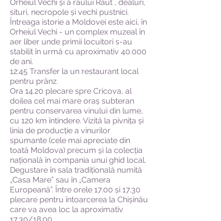
Orheiul Vechi și a râului Răut , dealuri,
situri, necropole și vechi pustnici.
Întreaga istorie a Moldovei este aici, în
Orheiul Vechi - un complex muzeal în
aer liber unde primii locuitori s-au
stabilit în urmă cu aproximativ 40.000
de ani.
12:45 Transfer la un restaurant local
pentru prânz.
Ora 14.20 plecare spre Cricova, al
doilea cel mai mare oraș subteran
pentru conservarea vinului din lume,
cu 120 km întindere. Vizită la pivnița și
linia de producție a vinurilor
spumante (cele mai apreciate din
toată Moldova) precum și la colecția
națională în compania unui ghid local.
Degustare în sala tradițională numită
„Casa Mare” sau în „Camera
Europeană”. Între orele 17.00 și 17.30
plecare pentru întoarcerea la Chișinău
care va avea loc la aproximativ
17.30/18.00.