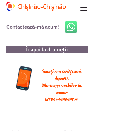
Chişinău-Chişinău
Contactează-mă acum!
Înapoi la drumeții
Sunați sau scrieți mai
departe
Whatsapp sau Viber la
număr
00373-79679434