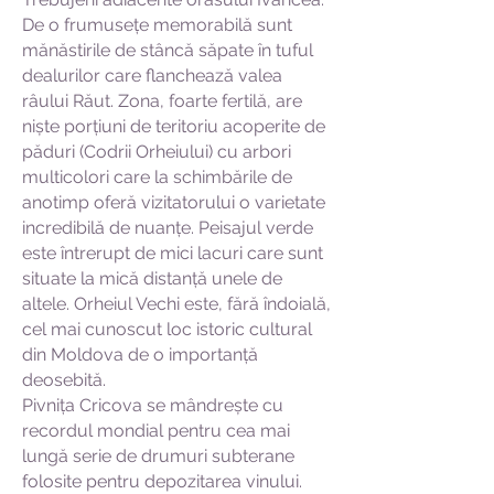
De o frumusețe memorabilă sunt
mănăstirile de stâncă săpate în tuful
dealurilor care flanchează valea
râului Răut. Zona, foarte fertilă, are
niște porțiuni de teritoriu acoperite de
păduri (Codrii Orheiului) cu arbori
multicolori care la schimbările de
anotimp oferă vizitatorului o varietate
incredibilă de nuanțe. Peisajul verde
este întrerupt de mici lacuri care sunt
situate la mică distanță unele de
altele. Orheiul Vechi este, fără îndoială,
cel mai cunoscut loc istoric cultural
din Moldova de o importanță
deosebită.
Pivnița Cricova se mândrește cu
recordul mondial pentru cea mai
lungă serie de drumuri subterane
folosite pentru depozitarea vinului.