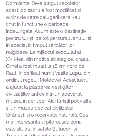
Dormiente. De-a lungul secolelor
acest loc sacru a fost modificat si
extins de catre calugarii care l-au
tinut in functiune o perioada
indelungata. Acum este o destinație
pentru turiști pe tot parcursul anului și
în special în timpul sărbătorilor
religioase. La mijlocul secolului al
XVII-lea, din motive strategice, orasul
Orhei a fost mutat la 18 km nord de
Raut, in defileul numit Vasile Lupu, din
ordinul regelui Moldovei. Acest lucru
a ajutat la păstrarea vestigiilor
civilizațiilor antice într-un adevărat
muzeu în aer liber. Aici turiștii pot vizita
și un muzeu dedicat civilizației
țărănești și o rezervație naturală. Cea
mai interesanta si pitoreasca zona
este situata in satele Butuceni si
Trebujeni adiacente orasului Ivancea.