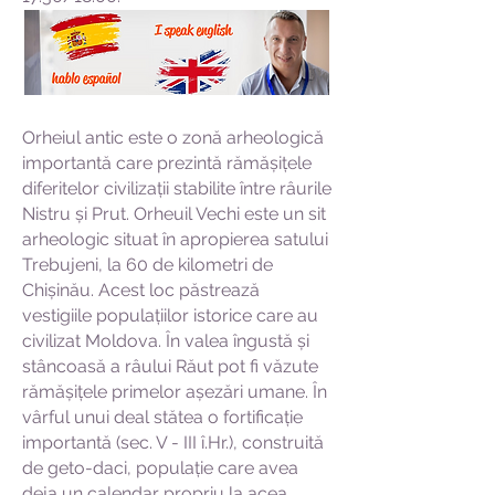
Orheiul antic este o zonă arheologică
importantă care prezintă rămășițele
diferitelor civilizații stabilite între râurile
Nistru și Prut. Orheuil Vechi este un sit
arheologic situat în apropierea satului
Trebujeni, la 60 de kilometri de
Chișinău. Acest loc păstrează
vestigiile populațiilor istorice care au
civilizat Moldova. În valea îngustă și
stâncoasă a râului Răut pot fi văzute
rămășițele primelor așezări umane. În
vârful unui deal stătea o fortificație
importantă (sec. V - III î.Hr.), construită
de geto-daci, populație care avea
deja un calendar propriu la acea