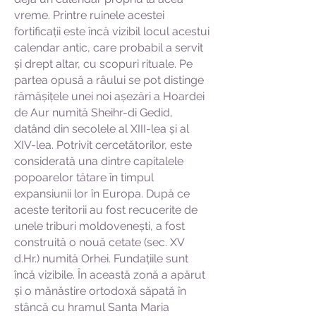
vreme. Printre ruinele acestei
fortificații este încă vizibil locul acestui
calendar antic, care probabil a servit
și drept altar, cu scopuri rituale. Pe
partea opusă a râului se pot distinge
rămășițele unei noi așezări a Hoardei
de Aur numită Sheihr-di Gedid,
datând din secolele al XIII-lea și al
XIV-lea. Potrivit cercetătorilor, este
considerată una dintre capitalele
popoarelor tătare în timpul
expansiunii lor în Europa. După ce
aceste teritorii au fost recucerite de
unele triburi moldovenești, a fost
construită o nouă cetate (sec. XV
d.Hr.) numită Orhei. Fundațiile sunt
încă vizibile. În această zonă a apărut
și o mănăstire ortodoxă săpată în
stâncă cu hramul Santa Maria