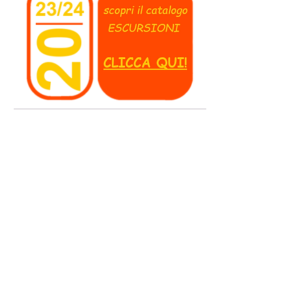
Ora excursiei:
In fiecare zi cu plecare la ora 09.00
.
de la hotel sau cazare in
Chisinau