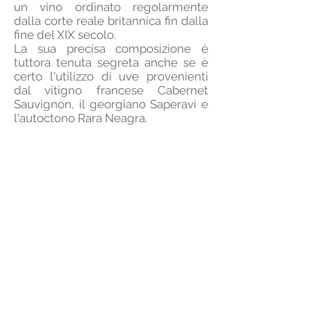
un vino ordinato regolarmente
dalla corte reale britannica fin dalla
fine del XIX secolo.
La sua precisa composizione è
tuttora tenuta segreta anche se è
certo l'utilizzo di uve provenienti
dal vitigno francese Cabernet
Sauvignon, il georgiano Saperavi e
l'autoctono Rara Neagra.
Tra i vini da dessert merita
menzione il Cahor (Kagor in lingua
russa) ottenuto con uve del celebre
vitigno francese Cahors.
Sulla Piazza delle Grandi Adunate
Nazionali di Chisinau, dal 2002 si
tiene tutti gli anni, nel secondo
weekend del mese di ottobre, il
Festival Nazionale del Vino; ne
prendono parte i principali
produttori che attraverso i loro