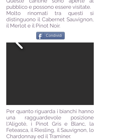
Queste cantine sono aperte al
pubblico e possono essere visitate.
Molto rinomati tra questi si
distinguono il Cabernet Sauvignon,
il Merlot e il Pinot Noir.
Condividi
Per quanto riguarda i bianchi hanno
una ragguardevole posizione
l'Aligotè, i Pinot Gris e Blanc, la
Feteasca, il Riesling, il Sauvignon, lo
Chardonnay ed il Traminer.