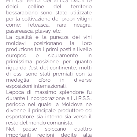
Fin dai tempi dell'antica Dacia le
dolci colline del territorio
bessarabiano sono state utilizzate
per la coltivazione dei propri vitigni
come: feteasca, rara neagra,
pasareasca, plavay, etc...
La qualità e la purezza dei vini
moldavi posizionano la loro
produzione tra i primi posti a livello
europeo e sicuramente in
primissima posizione per quanto
riguarda l'est del continente, molti
di essi sono stati premiati con la
medaglia d'oro in diverse
esposizioni internazionali.
L'epoca di massimo splendore fu
durante l'incorporazione all'U.R.S.S.,
periodo nel quale la Moldova ne
divenne il principale produttore ed
esportatore sia interno sia verso il
resto del mondo comunista.
Nel paese spiccano quattro
importanti regioni dedite alla