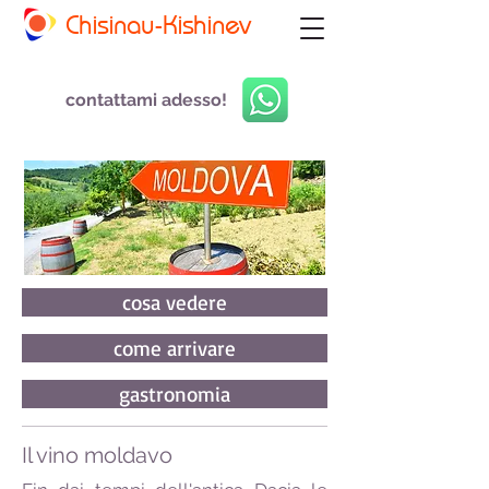
Chisinau-Kishinev
contattami adesso!
cosa vedere
come arrivare
gastronomia
Il vino moldavo