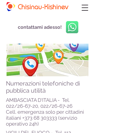
Chisinau-Kishinev
contattami adesso!
Numeri utili
Numerazioni telefoniche di
pubblica utilità
AMBASCIATA D'ITALIA - Tel.
022/26-67-20, 022/26-67-26
Cell. emergenza solo per cittadini
italiani
+373 68 303333
(servizio
operativo 24h)
VIGILI DEL FUOCO - Tel. 112