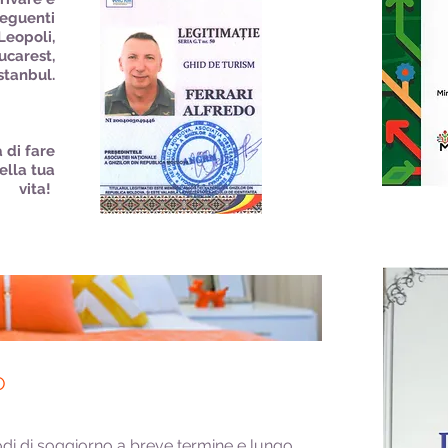
seguenti
 Leopoli,
Bucarest,
stanbul.
 di fare
ella tua
vita!
O
di di soggiorno a breve termine e lungo