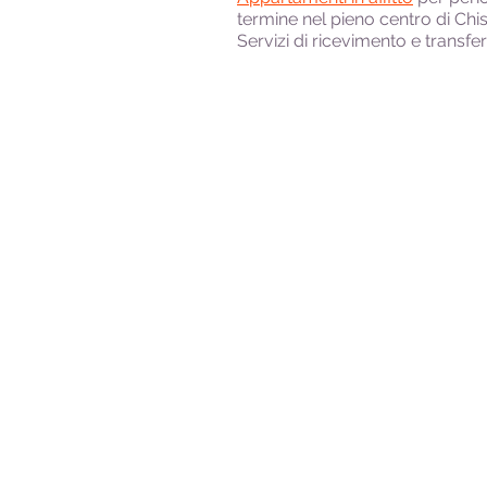
termine nel pieno centro di Chis
Servizi di ricevimento e transfe
Chisinau-Kishinev
Alfredo Ferrari, Guida Turistica, Chisinau 