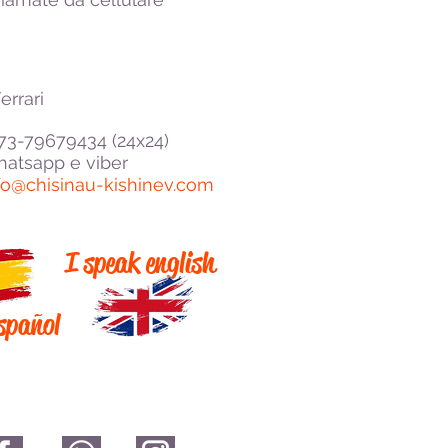
errari
373-79679434 (24x24)
atsapp e viber
fo@chisinau-kishinev.com
I speak english
spañol