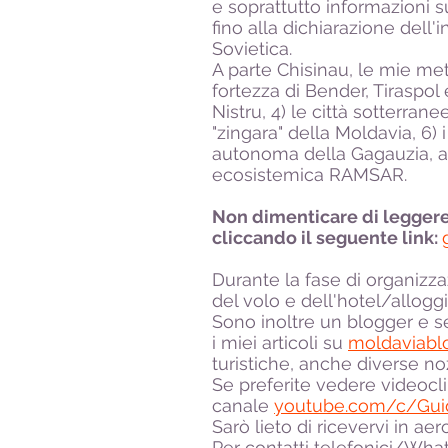
e soprattutto informazioni 
fino alla dichiarazione del
Sovietica.
A parte Chisinau, le mie mete
fortezza di Bender, Tiraspol 
Nistru, 4) le città sotterran
"zingara" della Moldavia, 6) 
autonoma della Gagauzia, ani
ecosistemica RAMSAR.
Non dimenticare di leggere 
cliccando il seguente link:
Durante la fase di organizza
del volo e dell'hotel/allogg
Sono inoltre un blogger e s
i miei articoli su
moldaviabl
turistiche, anche diverse no
Se preferite vedere videocli
canale
youtube.com/c/Guida
Sarò lieto di ricevervi in ae
Per contatti telefonici/Wh