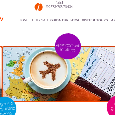
infotel
00373-79679434
v
HOME
CHISINAU
GUIDA TURISTICA
VISITE & TOURS
A