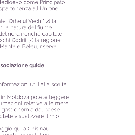
l Medioevo come Principato
appartenenza all'Unione
e "Orheiul Vechi", 2) la
on la natura del fiume
la del nord nonché capitale
chi Codrii, 7) la regione
 Manta e Beleu, riserva
associazione guide
formazioni utili alla scelta
o in Moldova potete leggere
ormazioni relative alle mete
i e gastronomia del paese.
tete visualizzare il mio
oggio qui a Chisinau.
amate da cellulare