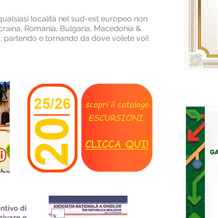
ualsiasi località nel sud-est europeo non
craina, Romania, Bulgaria, Macedonia &
; partendo e tornando da dove volete voi!
ntivo di
rrivare e