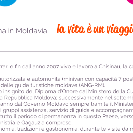
la vita è un viagg
ana in Moldavia
rrari e fin dall'anno 2007 vivo e lavoro a Chisinau, la
torizzata e automunita (minivan con capacità 7 po
e delle guide turistiche moldave (ANG-RM).
o insignito del Diploma d'Onore dal Ministero della C
ella Repubblica Moldova; successivamente nel settem
'anno dal Governo Moldavo sempre tramite il Minister
e ai gruppi assistenza, servizio di guida e accompagnam
utto il periodo di permanenza in questo Paese, verso 
nsnistria e Gagauzia comprese.
onomia, tradizioni e gastronomia, durante le visite da