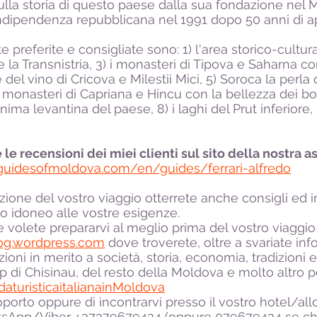
sulla storia di questo paese dalla sua fondazione ne
l'indipendenza repubblicana nel 1991 dopo 50 anni di 
 preferite e consigliate sono: 1) l'area storico-cultural
e la Transnistria, 3) i monasteri di Tipova e Saharna c
ee del vino di Cricova e Milestii Mici, 5) Soroca la per
i monasteri di Capriana e Hincu con la bellezza dei bos
ma levantina del paese, 8) i laghi del Prut inferiore,
le recensioni dei miei clienti sul sito della nostra 
guidesofmoldova.com/en/guides/ferrari-alfredo
zione del vostro viaggio otterrete anche consigli ed in
io idoneo alle vostre esigenze.
e volete prepararvi al meglio prima del vostro viaggi
og.wordpress.com
dove troverete, oltre a svariate inf
zioni in merito a società, storia, economia, tradizion
p di Chisinau, del resto della Moldova e molto altro po
turisticaitalianainMoldova
roporto oppure di incontrarvi presso il vostro hotel/all
atsApp/Viber
37379679434 (oppure 079679434 se chi