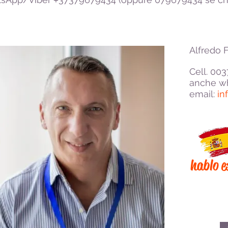
+
Alfredo F
Cell. 00
anche wh
email:
in
hablo e