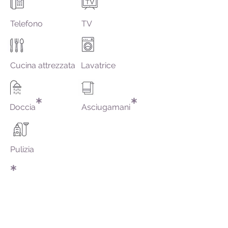
Telefono
TV
Cucina attrezzata
Lavatrice
Doccia
Asciugamani
Pulizia
Le pulizie dell'alloggio e il cambio di
lenzuola ed asciugamani vengono
effettuate ogni tre giorni.