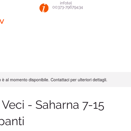
infotel
00373-79679434
v
è al momento disponibile. Contattaci per ulteriori dettagli.
 Veci - Saharna 7-15
panti