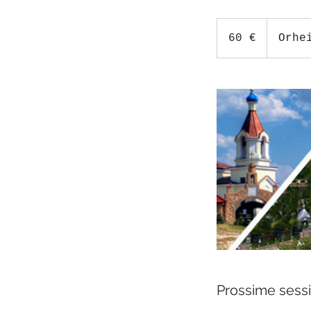
60
euro
60 €
Orhe
Prossime sessi