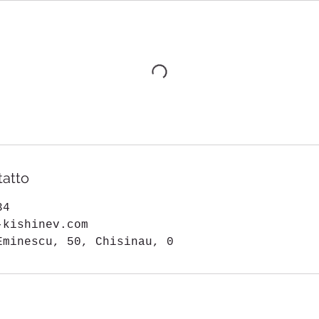
tatto
34
-kishinev.com
Eminescu, 50, Chisinau, 0