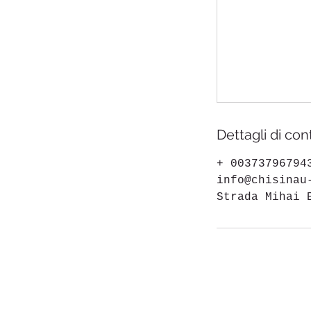
Dettagli di con
+ 00373796794
info@chisinau
Strada Mihai 
Chisinau-Kishinev