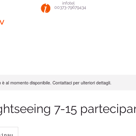
infotel
00373-79679434
v
è al momento disponibile. Contattaci per ulteriori dettagli.
ghtseeing 7-15 partecipan
sinau