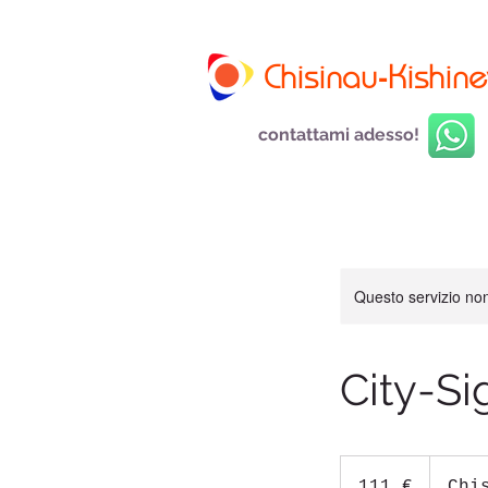
Chisinau-Kishine
contattami adesso!
Questo servizio non 
City-Si
111
euro
111 €
Chi