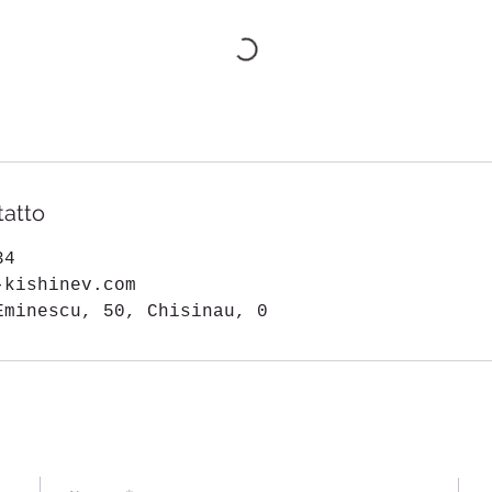
tatto
34
-kishinev.com
Eminescu, 50, Chisinau, 0