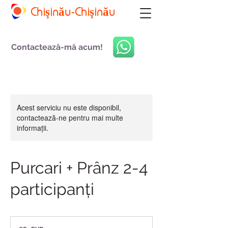
Chişinău-Chişinău
Contactează-mă acum!
Acest serviciu nu este disponibil,
contactează-ne pentru mai multe
informații.
Purcari + Prânz 2-4
participanți
85
de